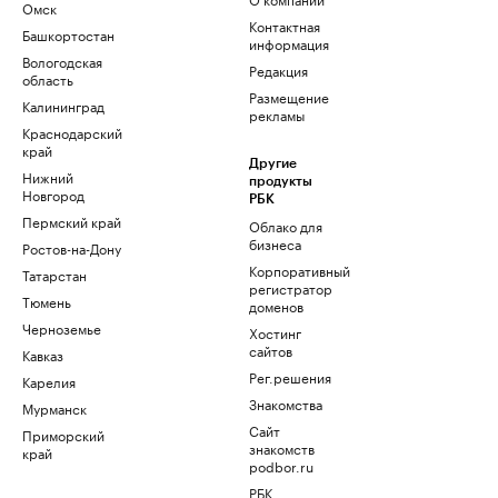
Омск
Контактная
Башкортостан
информация
Вологодская
Редакция
область
Размещение
Калининград
рекламы
Краснодарский
край
Другие
Нижний
продукты
Новгород
РБК
Пермский край
Облако для
бизнеса
Ростов-на-Дону
Корпоративный
Татарстан
регистратор
Тюмень
доменов
Черноземье
Хостинг
сайтов
Кавказ
Рег.решения
Карелия
Знакомства
Мурманск
Сайт
Приморский
знакомств
край
podbor.ru
РБК