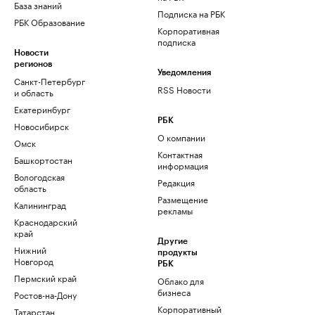
База знаний
Подписка на РБК
РБК Образование
Корпоративная
подписка
Новости
регионов
Уведомления
Санкт-Петербург
RSS Новости
и область
Екатеринбург
РБК
Новосибирск
О компании
Омск
Контактная
Башкортостан
информация
Вологодская
Редакция
область
Размещение
Калининград
рекламы
Краснодарский
край
Другие
Нижний
продукты
Новгород
РБК
Пермский край
Облако для
бизнеса
Ростов-на-Дону
Корпоративный
Татарстан