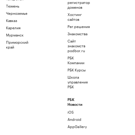
регистратор
Тюмень
доменов
Черноземье
Хостинг
сайтов
Кавказ
Рег.решения
Карелия
Знакомства
Мурманск
Сайт
Приморский
знакомств
край
podbor.ru
РБК
Компании
РБК Курсы
Школа
управления
РБК
РБК
Новости
iOS
Android
AppGallery