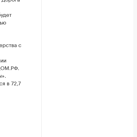
будет
тью
ерства с
нии
ДОМ.РФ.
ы».
я в 72,7