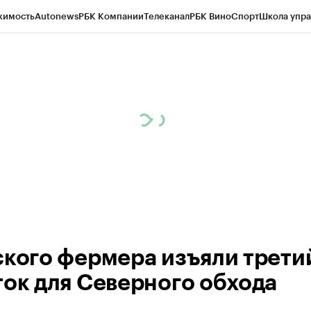
жимость
Autonews
РБК Компании
Телеканал
РБК Вино
Спорт
Школа упра
 Бизнес-среда
Дискуссионный клуб
Исследования
Кредитные рейтинг
Экономика
Бизнес
Технологии и медиа
Финансы
Рынок наличной валю
ского фермера изъяли трети
ток для Северного обхода