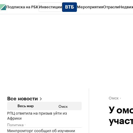
Подписка на РБК
Инвестиции
Мероприятия
Отрасли
Недви
Тренды
Визионеры
Национальные проекты
Город
Стиль
Крипто
РБК
Конференции СПб
Спецпроекты
Проверка контрагентов
Политика
Омск
Все новости
Омск
Весь мир
У ом
РПЦ ответила на призыв уйти из
Африки
учас
Политика
Минпромторг сообщил об изучении