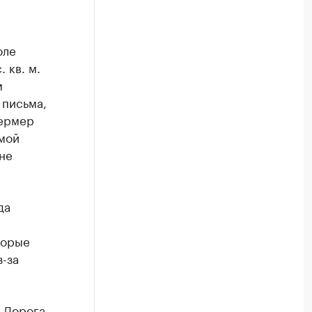
юле
 кв. м.
м
 письма,
Фермер
ммой
не
да
торые
-за
. Дорога