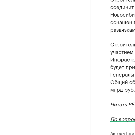
соединит
Новосибир
оснащен м
развязкам
Строитель
участием 
Инфрастр
будет пр
Генераль
Общий объ
млрд руб.
Читать РБ
По вопро
Авторы
Теги