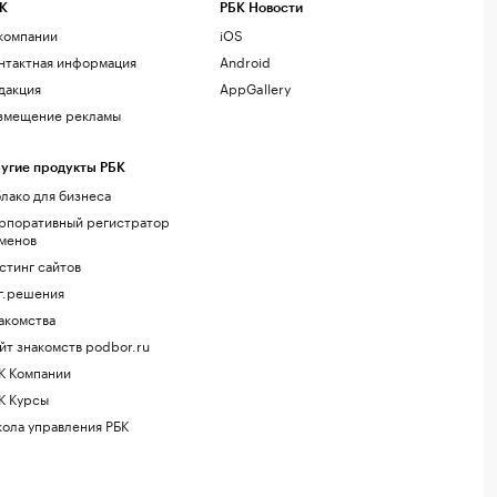
К
РБК Новости
компании
iOS
нтактная информация
Android
дакция
AppGallery
змещение рекламы
угие продукты РБК
лако для бизнеса
рпоративный регистратор
менов
стинг сайтов
г.решения
акомства
йт знакомств podbor.ru
К Компании
К Курсы
ола управления РБК