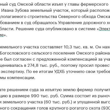
ный суд Омской области изъял у главы фермерского
 Ивана Зубова земельный участок, который располож
дполагаемого строительства Северного обхода Омска
ебованием в суд обращалось Управление дорожного х
ласти. Решение суда опубликовано в системе «
Элек
ие
».
емельного участка составляет 10,3 тыс. кв. м. Он нах
 Богословского сельского поселения Омского района
е был согласен с предложенной компенсацией за уча
ценивалась в 274,8 тыс. руб., поэтому просил провес
экспертизу. По ее итогам УДХБ уточнило свои требо
ммы компенсации.
ате решением суда за изъятую землю фермер получи
цию в размере 990 тыс. руб. Сумма состоит из рыно
 земельного участка (60 тыс. руб.) и упущенной выго
ого сокращения голов крупного рогатого скота (930