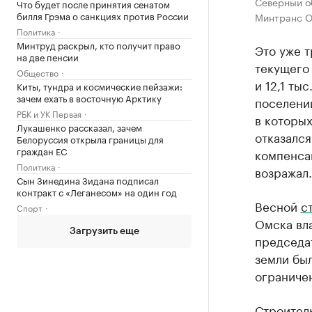
Северный о
Что будет после принятия сенатом
билля Грэма о санкциях против России
Минтранс О
Политика
Минтруд раскрыл, кто получит право
Это уже т
на две пенсии
текущего
Общество
и 12,1 ты
Киты, тундра и космические пейзажи:
зачем ехать в восточную Арктику
поселени
РБК и УК Первая
в которых
Лукашенко рассказал, зачем
отказался
Белоруссия открыла границы для
граждан ЕС
компенсац
Политика
возражал.
Сын Зинедина Зидана подписал
контракт с «Леганесом» на один год
Весной
с
Спорт
Омска вла
Загрузить еще
председа
земли был
ограниче
Строител