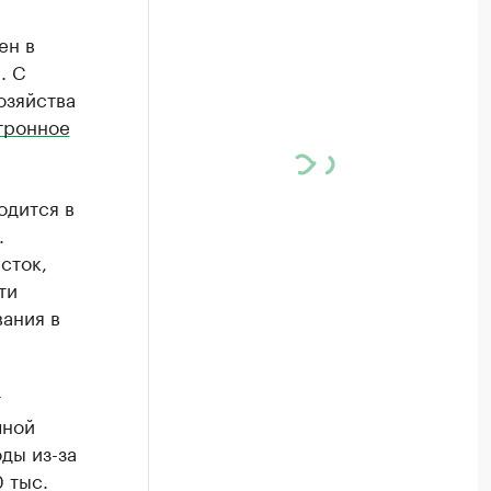
ен в
. С
озяйства
тронное
одится в
.
сток,
ти
вания в
т
чной
ды из-за
 тыс.