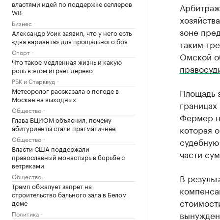
властями идей по поддержке селлеров
Арбитраж
WB
хозяйства
Бизнес
зоне пре
Александр Усик заявил, что у него есть
«два варианта» для прощального боя
таким тр
Спорт
Омской об
Что такое медленная жизнь и какую
правосуд
роль в этом играет дерево
РБК и Старквуд
Метеоролог рассказала о погоде в
Площадь з
Москве на выходных
границах
Общество
Фермер н
Глава ВЦИОМ объяснил, почему
абитуриенты стали прагматичнее
которая о
Общество
судебную 
Власти США поддержали
части су
православный монастырь в борьбе с
ветряками
Общество
В результ
Трамп обжалует запрет на
компенса
строительство бального зала в Белом
стоимости
доме
вынужденн
Политика