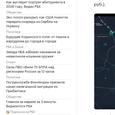
Как выглядит портрет абитуриента в
руб.).
2026 году. Видео РБК
Общество
Экс-посол раскрыл, как США помогли
передать снаряды из Сербии на
Украину
Политика
Будущее Ходынского поля: от пашни и
аэродрома до города в городе
РБК и Stone
Звезда НБА избежал наказания за
незаконное ношение оружия
Спорт
Силы ПВО сбили 75 БПЛА над
регионами России за 12 часов
Политика
Погранслужба Финляндии пресекла
канал нелегальной миграции из
Прибалтики
Общество
Главное за неделю за 3 минуты.
Видеоитоги РБК
Подписка на РБК