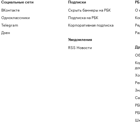
Социальные сети
Подписки
РБ
ВКонтакте
Скрыть баннеры на РБК
О 
Одноклассники
Подписка на РБК
Ко
Telegram
Корпоративная подписка
Ре
Дзен
Ра
Уведомления
RSS Новости
Др
Об
Ко
до
Хо
Ре
Зн
Са
РБ
РБ
Шк