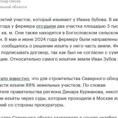
бход Омска
мской области
ретий участок, который изымают у Ивана Зубова. В и
 года у фермера
отсудили
два участка площадью 3 тыс.
с. кв. м. Они также находятся в Богословском сельско
и. В мае и июне 2024 года фермеру были направлены
 сообщалось о решении изъять у него часть земли. 
 подписывать договор, так как был не согласен с су
ии. Относительно самого изъятия земли Иван Зубов 
тало известно
, что для строительства Северного обхо
сти изъяли 88% земельных участков. По словам
теля правительства региона Динара Курманова, неко
и изъяты через суды, которые проходили в Москве из
ний со стороны прокуратуры.
ьство Северного обхода
стартовало
в начале октября