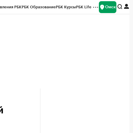
Омск
вления РБК
РБК Образование
РБК Курсы
РБК Life
и
Франшизы
Газета
Спецпроекты СПб
ты
й