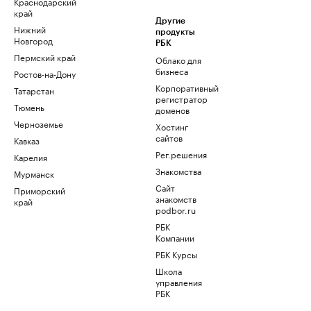
Краснодарский
край
Другие
Нижний
продукты
Новгород
РБК
Пермский край
Облако для
бизнеса
Ростов-на-Дону
Корпоративный
Татарстан
регистратор
Тюмень
доменов
Черноземье
Хостинг
сайтов
Кавказ
Рег.решения
Карелия
Знакомства
Мурманск
Сайт
Приморский
знакомств
край
podbor.ru
РБК
Компании
РБК Курсы
Школа
управления
РБК