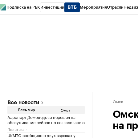
Подписка на РБК
Инвестиции
Мероприятия
Отрасли
Недви
Тренды
Визионеры
Национальные проекты
Город
Стиль
Крипто
РБК
Конференции СПб
Спецпроекты
Проверка контрагентов
Политика
Омск
Все новости
Омск
Весь мир
Омск
Аэропорт Домодедово перешел на
обслуживание рейсов по согласованию
на п
Политика
UKMTO сообщило о двух взрывах у