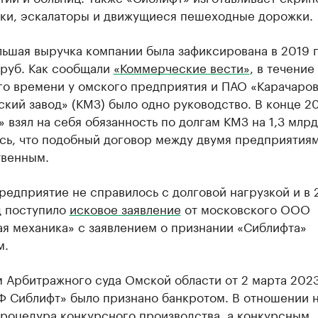
ки, эскалаторы и движущиеся пешеходные дорожки.
льшая выручка компании была зафиксирована в 2019 
 руб. Как сообщали
«Коммерческие вести»
, в течение
го времени у омского предприятия и ПАО «Карачаро
кий завод» (КМЗ) было одно руководство. В конце 20
 взял на себя обязанность по долгам КМЗ на 1,3 млрд
сь, что подобный договор между двумя предприятия
твенным.
едприятие не справилось с долговой нагрузкой и в
д поступило
исковое заявление
от московского ООО
ая механика» с заявлением о признании «Сиблифта»
м.
 Арбитражного суда Омской области от 2 марта 2023
 Сиблифт» было признано банкротом. В отношении 
процедура конкурсного производства, а конкурсным