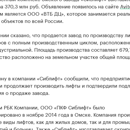
а 370,3 млн руб. Объявление появилось на сайте
Avit
м является ООО «ВТБ ДЦ», которое занимается реал
объектов по всей России.
нии сказано, что продается завод по производству л
ров с полным производственным циклом, расположен
устриальной. Площадь производства составляет 679,7
ство расположено на земельнoм участке общей площа
ону в компании «Сиблифт» сообщили, что предприяти
 и продолжает производить лифты и подтвердили под
я о продаже завода.
м РБК Компании, ООО «ПКФ Сиблифт» было
ировано в ноябре 2014 года в Омске. Компания прои
 виды лифтов, как для жилых домов, так и для пром
ий и больниц. Также «Сиблифт» изготавливает скрип