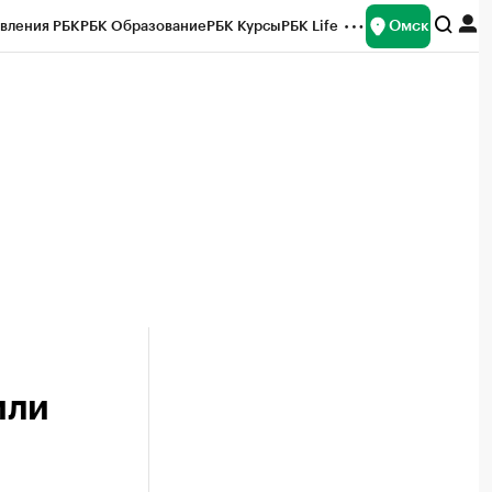
Омск
вления РБК
РБК Образование
РБК Курсы
РБК Life
и
Франшизы
Газета
Спецпроекты СПб
ты
или