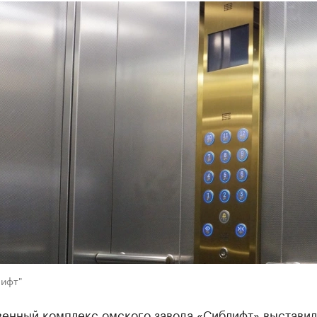
лифт"
енный комплекс омского завода «Сиблифт» выставил