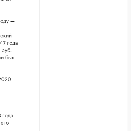
году —
вский
17 года
 руб.
ми был
 2020
 года
него