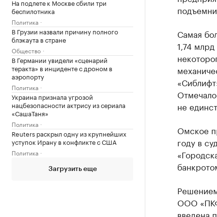
На подлете к Москве сбили три
подъемни
беспилотника
Политика
В Грузии назвали причину полного
Самая бо
блэкаута в стране
1,74 млрд
Общество
некоторо
В Германии увидели «сценарий
теракта» в инциденте с дроном в
механичес
аэропорту
«Сиблифт»
Политика
Отмечало
Украина признала угрозой
нацбезопасности актрису из сериала
не единс
«СашаТаня»
Политика
Омское пр
Reuters раскрыл одну из крупнейших
году в су
уступок Ирану в конфликте с США
Политика
«Городск
банкрото
Загрузить еще
Решением
ООО «ПКФ
введена 