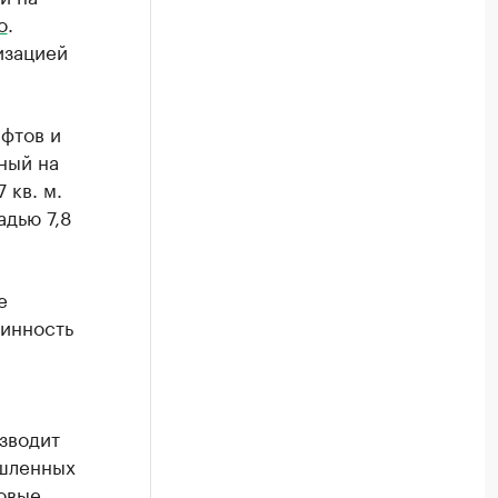
o
.
изацией
ифтов и
ный на
 кв. м.
дью 7,8
е
линность
зводит
ышленных
овые