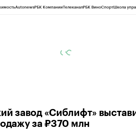
жимость
Autonews
РБК Компании
Телеканал
РБК Вино
Спорт
Школа упра
 Бизнес-среда
Дискуссионный клуб
Исследования
Кредитные рейтинг
Экономика
Бизнес
Технологии и медиа
Финансы
Рынок наличной валю
ий завод «Сиблифт» выстав
родажу за ₽370 млн