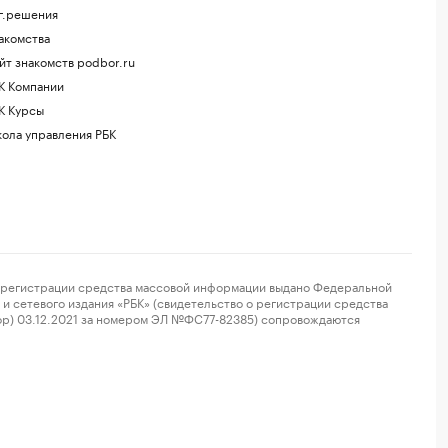
г.решения
акомства
йт знакомств podbor.ru
К Компании
К Курсы
ола управления РБК
регистрации средства массовой информации выдано Федеральной
и сетевого издания «РБК» (свидетельство о регистрации средства
ор) 03.12.2021 за номером ЭЛ №ФС77-82385) сопровождаются