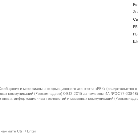
Ре
Зн
Са
РБ
РБ
Шк
ения и материалы информационного агентства «РБК» (свидетельство о 
овых коммуникаций (Роскомнадзор) 09.12.2015 за номером ИА №ФС77-63848) 
 связи, информационных технологий и массовых коммуникаций (Роскомнадз
нажмите Ctrl + Enter