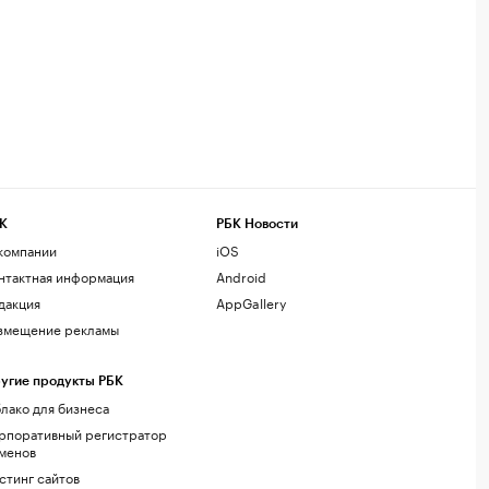
К
РБК Новости
компании
iOS
нтактная информация
Android
дакция
AppGallery
змещение рекламы
угие продукты РБК
лако для бизнеса
рпоративный регистратор
менов
стинг сайтов