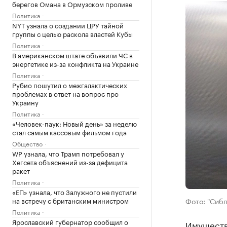
берегов Омана в Ормузском проливе
Политика
NYT узнала о создании ЦРУ тайной
группы с целью раскола властей Кубы
Политика
В американском штате объявили ЧС в
энергетике из-за конфликта на Украине
Политика
Рубио пошутил о межгалактических
проблемах в ответ на вопрос про
Украину
Политика
«Человек-паук: Новый день» за неделю
стал самым кассовым фильмом года
Общество
WP узнала, что Трамп потребовал у
Хегсета объяснений из-за дефицита
ракет
Политика
«ЕП» узнала, что Залужного не пустили
на встречу с британским министром
Фото: "Сиб
Политика
Ярославский губернатор сообщил о
Имуществ