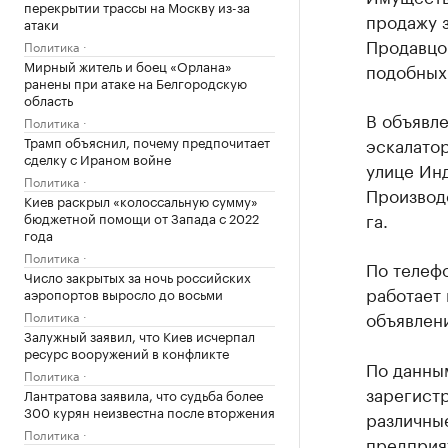
перекрытии трассы на Москву из-за
продажу з
атаки
Продавцо
Политика
Мирный житель и боец «Орлана»
подобных 
ранены при атаке на Белгородскую
область
В объявле
Политика
Трамп объяснил, почему предпочитает
эскалато
сделку с Ираном войне
улице Инд
Политика
Производ
Киев раскрыл «колоссальную сумму»
га.
бюджетной помощи от Запада с 2022
года
Политика
По телеф
Число закрытых за ночь российских
работает
аэропортов выросло до восьми
объявлени
Политика
Залужный заявил, что Киев исчерпал
ресурс вооружений в конфликте
По данны
Политика
зарегистр
Лантратова заявила, что судьба более
300 курян неизвестна после вторжения
различные
Политика
предприят