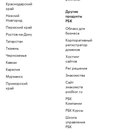
Краснодарский
край
Другие
Нижний
продукты
Новгород
РБК
Пермский край
Облако для
бизнеса
Ростов-на-Дону
Корпоративный
Татарстан
регистратор
Тюмень
доменов
Черноземье
Хостинг
сайтов
Кавказ
Рег.решения
Карелия
Знакомства
Мурманск
Сайт
Приморский
знакомств
край
podbor.ru
РБК
Компании
РБК Курсы
Школа
управления
РБК