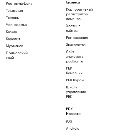
бизнеса
Ростов-на-Дону
Корпоративный
Татарстан
регистратор
Тюмень
доменов
Черноземье
Хостинг
сайтов
Кавказ
Рег.решения
Карелия
Знакомства
Мурманск
Сайт
Приморский
знакомств
край
podbor.ru
РБК
Компании
РБК Курсы
Школа
управления
РБК
РБК
Новости
iOS
Android