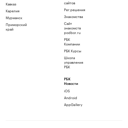
сайтов
Кавказ
Рег.решения
Карелия
Знакомства
Мурманск
Сайт
Приморский
знакомств
край
podbor.ru
РБК
Компании
РБК Курсы
Школа
управления
РБК
РБК
Новости
iOS
Android
AppGallery