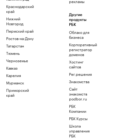
рекламы
Краснодарский
край
Другие
Нижний
продукты
Новгород
РБК
Пермский край
Облако для
бизнеса
Ростов-на-Дону
Корпоративный
Татарстан
регистратор
Тюмень
доменов
Черноземье
Хостинг
сайтов
Кавказ
Рег.решения
Карелия
Знакомства
Мурманск
Сайт
Приморский
знакомств
край
podbor.ru
РБК
Компании
РБК Курсы
Школа
управления
РБК