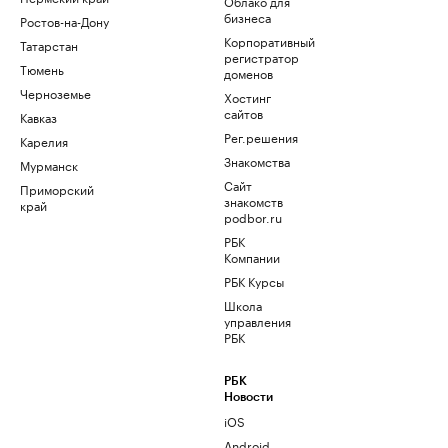
Облако для
бизнеса
Ростов-на-Дону
Корпоративный
Татарстан
регистратор
Тюмень
доменов
Черноземье
Хостинг
сайтов
Кавказ
Рег.решения
Карелия
Знакомства
Мурманск
Сайт
Приморский
знакомств
край
podbor.ru
РБК
Компании
РБК Курсы
Школа
управления
РБК
РБК
Новости
iOS
Android