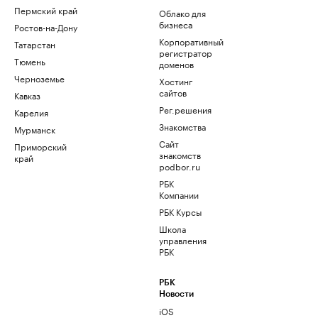
Пермский край
Облако для
бизнеса
Ростов-на-Дону
Корпоративный
Татарстан
регистратор
Тюмень
доменов
Черноземье
Хостинг
сайтов
Кавказ
Рег.решения
Карелия
Знакомства
Мурманск
Сайт
Приморский
знакомств
край
podbor.ru
РБК
Компании
РБК Курсы
Школа
управления
РБК
РБК
Новости
iOS