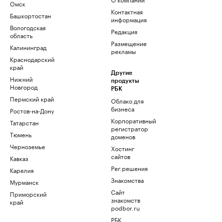
Омск
Контактная
Башкортостан
информация
Вологодская
Редакция
область
Размещение
Калининград
рекламы
Краснодарский
край
Другие
Нижний
продукты
Новгород
РБК
Пермский край
Облако для
бизнеса
Ростов-на-Дону
Корпоративный
Татарстан
регистратор
Тюмень
доменов
Черноземье
Хостинг
сайтов
Кавказ
Рег.решения
Карелия
Знакомства
Мурманск
Сайт
Приморский
знакомств
край
podbor.ru
РБК